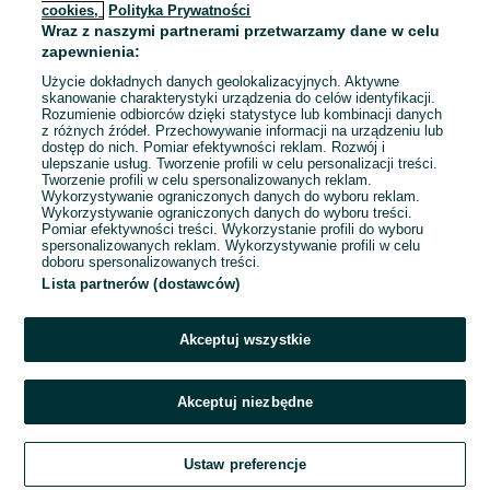
Umowa o pracę
cookies,
Polityka Prywatności
Wraz z naszymi partnerami przetwarzamy dane w celu
Odpowiednie doświadczenie zawodowe
zapewnienia:
System wynagrodzeń: Podstawa + prowizja
Użycie dokładnych danych geolokalizacyjnych. Aktywne
Samochód służbowy: Tak
skanowanie charakterystyki urządzenia do celów identyfikacji.
Rozumienie odbiorców dzięki statystyce lub kombinacji danych
z różnych źródeł. Przechowywanie informacji na urządzeniu lub
05 sierpnia 2026
dostęp do nich. Pomiar efektywności reklam. Rozwój i
ulepszanie usług. Tworzenie profili w celu personalizacji treści.
Tworzenie profili w celu spersonalizowanych reklam.
Wykorzystywanie ograniczonych danych do wyboru reklam.
Wykorzystywanie ograniczonych danych do wyboru treści.
Pomiar efektywności treści. Wykorzystanie profili do wyboru
spersonalizowanych reklam. Wykorzystywanie profili w celu
doboru spersonalizowanych treści.
Lista partnerów (dostawców)
Akceptuj wszystkie
Akceptuj niezbędne
Zadzwoń / SMS
Ustaw preferencje
Szukaj
Obserwujesz
Dodaj