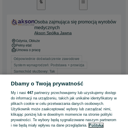
Osoba zajmująca się promocją wyrobów
medycznych
Akson Spółka Jawna
Gdynia
, Obłuże
Pełny etat
Umowa o pracę
Odpowiednie doświadczenie zawodowe
System wynagrodzeń: Podstawa + prowizja
Samochód służbowy: Tak
Dbamy o Twoją prywatność
05 sierpnia 2026
My i nasi
447
partnerzy przechowujemy lub uzyskujemy dostęp
do informacji na urządzeniu, takich jak unikalne identyfikatory w
Osoba zajmująca się promocją wyrobów
plikach cookie w celu przetwarzania danych osobowych.
medycznych
Użytkownik może zaakceptować wybory lub zarządzać nimi,
Akson Spółka Jawna
klikając poniżej lub w dowolnym momencie na stronie polityki
prywatności. Te wybory będą sygnalizowane naszym partnerom
Bydgoszcz
i nie będą miały wpływu na dane przeglądania.
Polityka
Pełny etat